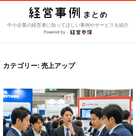
コ
ン
テ
中小企業の経営者に知ってほしい事例やサービスを紹介
ン
ツ
へ
ス
キ
ッ
カテゴリー:
売上アップ
プ