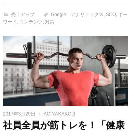
売上アップ
Google アナリティクス
,
SEO
,
キー
ワード
,
コンテンツ
,
対策
2017年3月29日
/
AOINAKAKOJI
社員全員が筋トレを！「健康