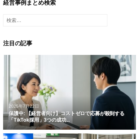
経営事例まとめ検索
ペ
検
ー
索:
ジ
送
注目の記事
り
2025年7月22日
保護中: 【経営者向け】コストゼロで応募が殺到する
「TikTok採用」3つの成功...