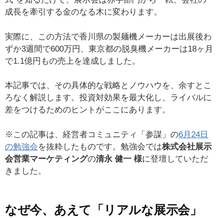
成長を牽引する金のなる木に変わります。
実際に、この方法で香川県の製麺機メーカーは出展後わ
ずか3週間で600万円、東京都の脱臭機メーカーは18ヶ月
で1.1億円もの売上を達成しました。
本記事では、その具体的な戦略とノウハウを、余すとこ
ろなく解説します。投資対効果を最大化し、ライバルに
差をつけるためのヒントがここにあります。
※この記事は、経営者コミュニティ「参謀」の
6月24日
の勉強会
を抜粋したものです。勉強会では
株式会社展示
会営業マーケティング
の
清永 健一 様
に登壇していただ
きました。
なぜ今、あえて「リアルな展示会」