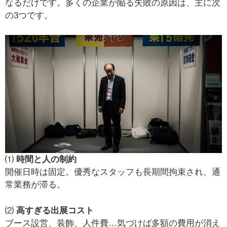
なるだけです。多くの企業が陥る失敗の原因は、主に次
の3つです。
⑴
時間と人の制約
開催日時は固定。優秀なスタッフも長期間拘束され、通
常業務が滞る。
⑵
高すぎる出展コスト
ブース設営、装飾、人件費…気づけば多額の費用が消え