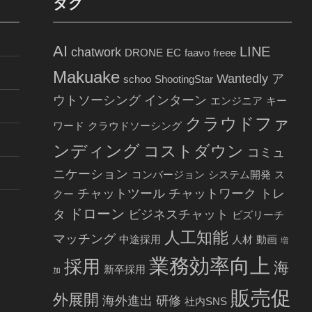
タグ
AI
LINE
chatwork
DRONE
EC
faavo
freee
Makuake
Wantedly
ア
schoo
ShootingStar
ウトソーシング
インターン
エンジニア
キー
クラウドファ
ワード
クラウドソーシング
ンディング
コストダウン
コミュ
ニケーション
コンバージョン
システム開発
ス
チャットツール
チャットワーク
トレ
クー
ドローン
タ
ビジネスチャット
ビズリーチ
人工知能
マッチング
中途採用
人材
動画
増
業務効率向上
採用
海
新卒採用
加
販売促
外展開
海外進出
研修
社内SNS