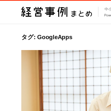
コ
中
ン
テ
ン
ツ
タグ:
GoogleApps
へ
ス
キ
ッ
プ