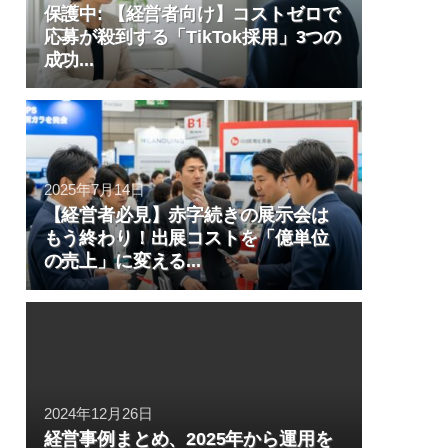
保護中: 【経営者向け】コストゼロで
応募が殺到する「TikTok採用」3つの
成功...
2025年7月14日
【経営者必見】赤字続きの展示会は
もう終わり！出展コストを「億単位
の売上」に変える...
2024年12月26日
経営事例まとめ、2025年から運用を