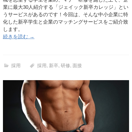
業に最大30人紹介する「ジェイック新卒カレッジ」とい
うサービスがあるのです！今回は、そんな中小企業に特
化した新卒学生と企業のマッチングサービスをご紹介致
します。
続きを読む →
採用
採用
,
新卒
,
研修
,
面接