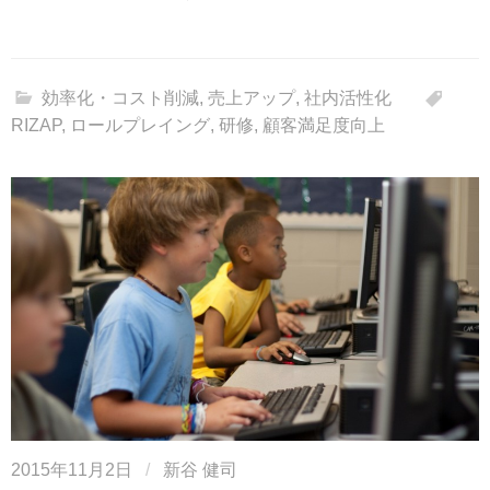
効率化・コスト削減
,
売上アップ
,
社内活性化
RIZAP
,
ロールプレイング
,
研修
,
顧客満足度向上
2015年11月2日
/
新谷 健司