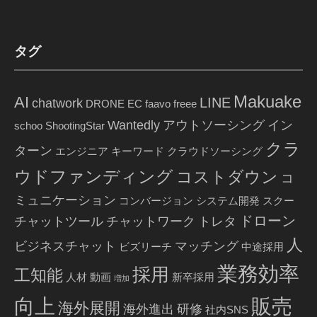
タグ
Makuake
AI
LINE
chatwork
DRONE
EC
faavo
freee
Wantedly
アウトソーシング
イン
schoo
ShootingStar
クラ
ターン
エンジニア
キーワード
クラウドソーシング
ウドファンディング
コストダウン
コ
ミュニケーション
コンバージョン
システム開発
スクー
ドローン
チャットツール
チャットワーク
トレタ
人
ビジネスチャット
マッチング
ビズリーチ
中途採用
業務効率
採用
工知能
人材
動画
新卒採用
増加
販売
向上
海外展開
海外進出
研修
社内SNS