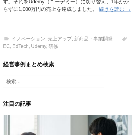
す。それをUdemy（ユーデミー）に切り替え、1年かか
らずに1,000万円の売上を達成しました。
続きを読む →
イノベーション
,
売上アップ
,
新商品・事業開発
EC
,
EdTech
,
Udemy
,
研修
経営事例まとめ検索
検
索:
注目の記事