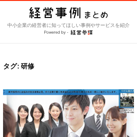
コ
ン
テ
中小企業の経営者に知ってほしい事例やサービスを紹介
ン
ツ
へ
ス
キ
ッ
タグ:
研修
プ