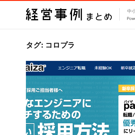
コ
中
ン
テ
ン
ツ
タグ:
コロプラ
へ
ス
キ
ッ
プ