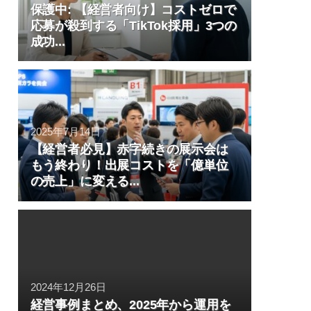
保護中: 【経営者向け】コストゼロで
応募が殺到する「TikTok採用」3つの
成功...
2025年7月14日
【経営者必見】赤字続きの展示会は
もう終わり！出展コストを「億単位
の売上」に変える...
2024年12月26日
経営事例まとめ、2025年から運用を