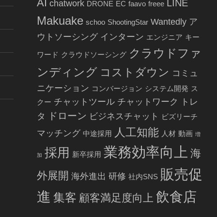
AI
LINE
chatwork
DRONE
EC
faavo
freee
Makuake
Wantedly
ア
schoo
ShootingStar
ウトソーシング
インターン
エンジニア
キー
クラウドファ
ワード
クラウドソーシング
ンディング
コストダウン
コミュ
ニケーション
コンバージョン
システム開発
ス
チャットツール
チャットワーク
トレ
クー
ドローン
タ
ビジネスチャット
ビズリーチ
人工知能
マッチング
中途採用
人材
動画
増
業務効率向上
採用
海
新卒採用
加
販売促
外展開
海外進出
研修
社内SNS
進
飲食店
集客
顧客満足度向上