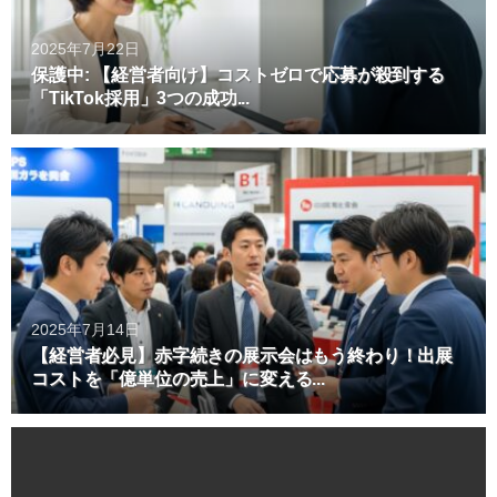
2025年7月22日
保護中: 【経営者向け】コストゼロで応募が殺到する
「TikTok採用」3つの成功...
2025年7月14日
【経営者必見】赤字続きの展示会はもう終わり！出展
コストを「億単位の売上」に変える...