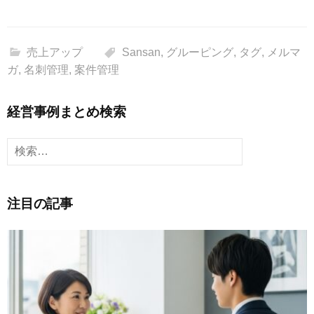
売上アップ
Sansan
,
グルーピング
,
タグ
,
メルマ
ガ
,
名刺管理
,
案件管理
経営事例まとめ検索
検
索:
注目の記事