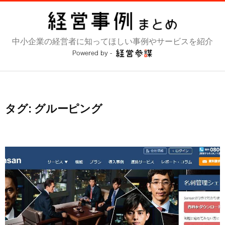
コ
ン
テ
中小企業の経営者に知ってほしい事例やサービスを紹介
ン
ツ
へ
ス
キ
ッ
タグ:
グルーピング
プ