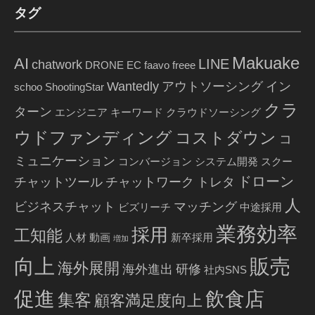
タグ
Makuake
AI
LINE
chatwork
DRONE
EC
faavo
freee
Wantedly
アウトソーシング
イン
schoo
ShootingStar
クラ
ターン
エンジニア
キーワード
クラウドソーシング
ウドファンディング
コストダウン
コ
ミュニケーション
コンバージョン
システム開発
スクー
ドローン
チャットツール
チャットワーク
トレタ
人
ビジネスチャット
マッチング
ビズリーチ
中途採用
業務効率
採用
工知能
人材
動画
新卒採用
増加
販売
向上
海外展開
海外進出
研修
社内SNS
促進
飲食店
集客
顧客満足度向上