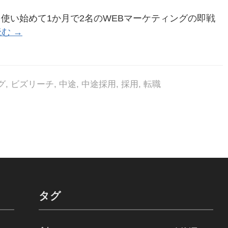
を使い始めて1か月で2名のWEBマーケティングの即戦
む →
グ
,
ビズリーチ
,
中途
,
中途採用
,
採用
,
転職
タグ