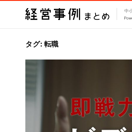
コ
中
ン
テ
ン
ツ
タグ:
転職
へ
ス
キ
ッ
プ