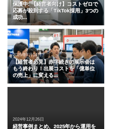
保護中: 【経営者向け】コストゼロで
応募が殺到する「TikTok採用」3つの
成功...
2025年7月14日
【経営者必見】赤字続きの展示会は
もう終わり！出展コストを「億単位
の売上」に変える...
2024年12月26日
経営事例まとめ、2025年から運用を