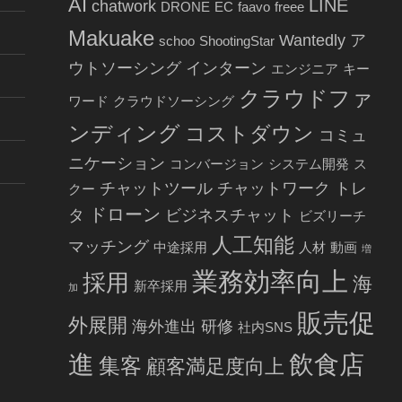
AI
LINE
chatwork
DRONE
EC
faavo
freee
Makuake
Wantedly
ア
schoo
ShootingStar
ウトソーシング
インターン
エンジニア
キー
クラウドファ
ワード
クラウドソーシング
ンディング
コストダウン
コミュ
ニケーション
コンバージョン
システム開発
ス
チャットツール
チャットワーク
トレ
クー
ドローン
タ
ビジネスチャット
ビズリーチ
人工知能
マッチング
中途採用
人材
動画
増
業務効率向上
採用
海
新卒採用
加
販売促
外展開
海外進出
研修
社内SNS
進
飲食店
集客
顧客満足度向上