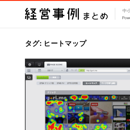
コ
中
ン
テ
ン
ツ
タグ:
ヒートマップ
へ
ス
キ
ッ
プ