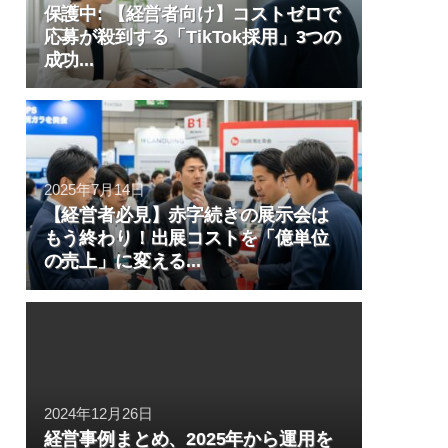
保護中: 【経営者向け】コストゼロで
応募が殺到する「TikTok採用」3つの
成功...
2025年7月14日
【経営者必見】赤字続きの展示会は
もう終わり！出展コストを「億単位
の売上」に変える...
2024年12月26日
経営事例まとめ、2025年から運用を