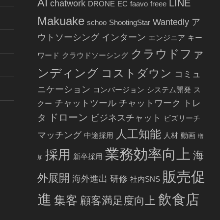
AI
LINE
chatwork
DRONE
EC
faavo
freee
Makuake
Wantedly
ア
schoo
ShootingStar
ウトソーシング
インターン
エンジニア
キー
クラウドファ
ワード
クラウドソーシング
ンディング
コストダウン
コミュ
ニケーション
コンバージョン
システム開発
ス
チャットツール
チャットワーク
トレ
クー
ドローン
タ
ビジネスチャット
ビズリーチ
人工知能
マッチング
中途採用
人材
動画
増
業務効率向上
採用
海
新卒採用
加
販売促
外展開
海外進出
研修
社内SNS
進
飲食店
集客
顧客満足度向上