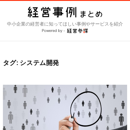
コ
ン
テ
中小企業の経営者に知ってほしい事例やサービスを紹介
ン
ツ
へ
ス
キ
ッ
タグ:
システム開発
プ