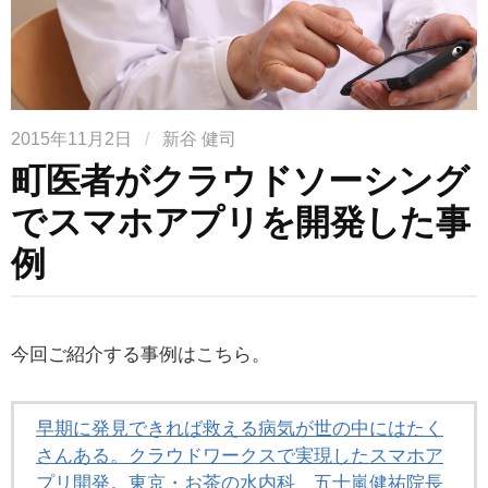
2015年11月2日
/
新谷 健司
町医者がクラウドソーシング
でスマホアプリを開発した事
例
今回ご紹介する事例はこちら。
早期に発見できれば救える病気が世の中にはたく
さんある。クラウドワークスで実現したスマホア
プリ開発。東京・お茶の水内科 五十嵐健祐院長