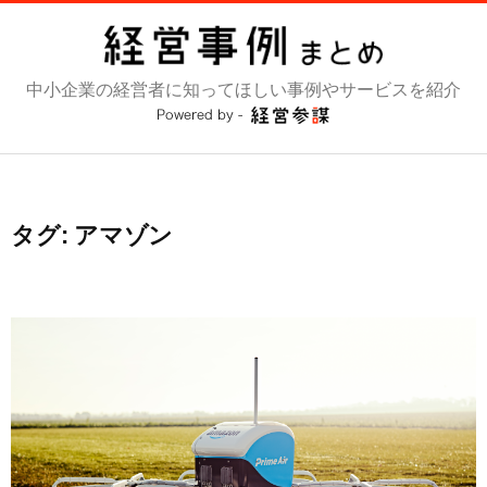
コ
ン
テ
中小企業の経営者に知ってほしい事例やサービスを紹介
ン
ツ
へ
ス
キ
ッ
タグ:
アマゾン
プ