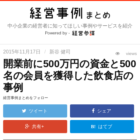
コ
ン
テ
中小企業の経営者に知ってほしい事例やサービスを紹介
ン
ツ
へ
ス
2015年11月17日
/
新谷 健司
views
キ
開業前に500万円の資金と500
ッ
名の会員を獲得した飲食店の
プ
事例
経営事例まとめをフォロー
ツイート
シェア
共有+
はてブ