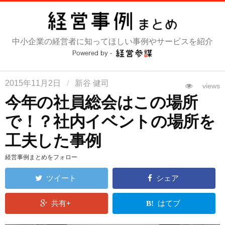
コ
ン
テ
中小企業の経営者に知ってほしい事例やサービスを紹介
ン
ツ
へ
ス
2015年11月2日
/
新谷 健司
views
キ
今年の社員総会はこの場所
ッ
で！？社内イベントの場所を
プ
工夫した事例
経営事例まとめをフォロー
ツイート
シェア
共有+
はてブ