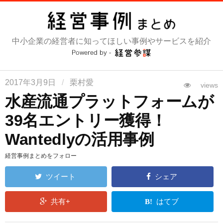
コ
ン
テ
中小企業の経営者に知ってほしい事例やサービスを紹介
ン
ツ
へ
ス
2017年3月9日
/
栗村愛
views
キ
水産流通プラットフォームが
ッ
39名エントリー獲得！
プ
Wantedlyの活用事例
経営事例まとめをフォロー
ツイート
シェア
共有+
はてブ